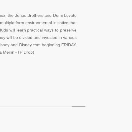
z, the Jonas Brothers and Demi Lovato
ltiplatform environmental initiative that
Kids will learn practical ways to preserve
ney will be divided and invested in various
Disney and Disney.com beginning FRIDAY,
 MerlinFTP Drop)