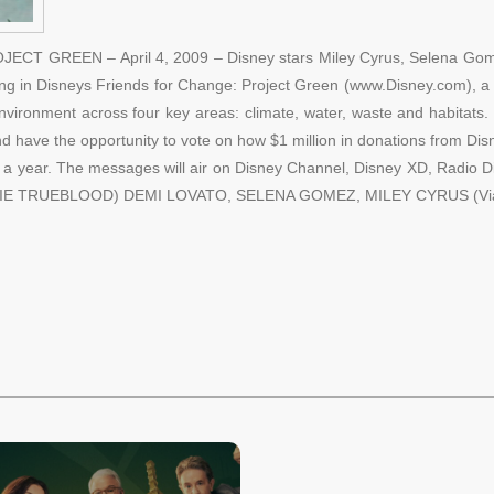
 GREEN – April 4, 2009 – Disney stars Miley Cyrus, Selena Gome
ng in Disneys Friends for Change: Project Green (www.Disney.com), a mu
 environment across four key areas: climate, water, waste and habitats. 
and have the opportunity to vote on how $1 million in donations from Dis
f a year. The messages will air on Disney Channel, Disney XD, Radio 
MIE TRUEBLOOD) DEMI LOVATO, SELENA GOMEZ, MILEY CYRUS (Via