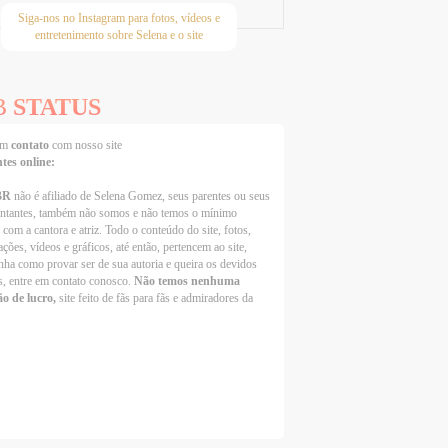
Siga-nos no Instagram para fotos, vídeos e
entretenimento sobre Selena e o site
B
STATUS
 em
contato
com nosso site
ntes online:
BR
não é afiliado de Selena Gomez, seus parentes ou seus
entantes, também não somos e não temos o mínimo
 com a cantora e atriz. Todo o conteúdo do site, fotos,
ções, vídeos e gráficos, até então, pertencem ao site,
nha como provar ser de sua autoria e queira os devidos
s, entre em contato conosco.
Não temos nenhuma
ão de lucro,
site feito de fãs para fãs e admiradores da
Selena Gomez Fans For Change