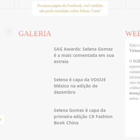
Na nossa página do Facebook, você também
não perde novidades sobre Selena. Curta!
GALERIA
WE
Entre
SAG Awards: Selena Gomez
Visita
é a mais comentada em sua
estreia
O
SG
repres
contato
informa
Selena é capa da VOGUE
caso te
México na edição de
crédito
dezembro
intenç
artista.
Selena Gomez é capa da
primeira edição CR Fashion
e
Taylor Swift Brasil
Book China