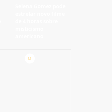
Selena Gomez pode
estrelar novo filme
e
de 4 horas sobre
m
misticismo
americano