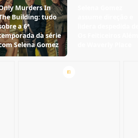
Only Murders In
Selena Gomez
The Building: tudo
assume direção e
sobre a 6ª
lidera despedida d
temporada da série
Os Feiticeiros Alé
com Selena Gomez
de Waverly Place