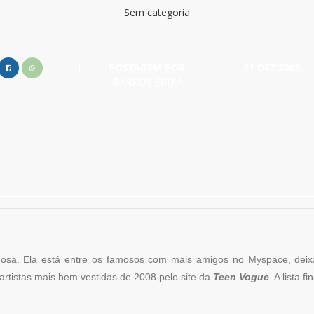
Sem categoria
POSTAGEM POR:
21 DEZ.2008
BARROS ERIKA
osa. Ela está entre os famosos com mais amigos no Myspace, deixa
rtistas mais bem vestidas de 2008 pelo site da
Teen Vogue
. A lista fi