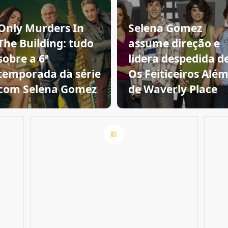
Only Murders In
Selena Gomez
The Building: tudo
assume direção e
sobre a 6ª
lidera despedida d
temporada da série
Os Feiticeiros Alé
com Selena Gomez
de Waverly Place