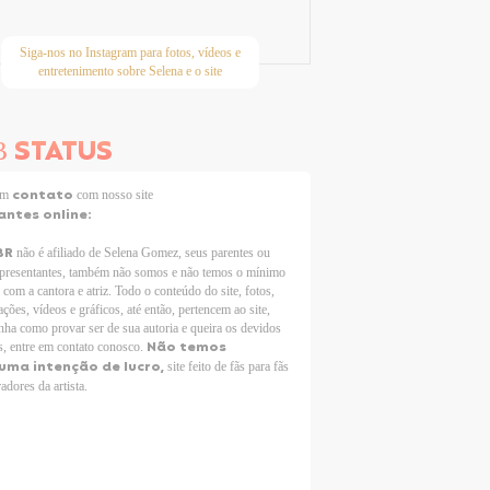
Siga-nos no Instagram para fotos, vídeos e
entretenimento sobre Selena e o site
STATUS
B
contato
 em
com nosso site
antes online:
BR
não é afiliado de Selena Gomez, seus parentes ou
epresentantes, também não somos e não temos o mínimo
 com a cantora e atriz. Todo o conteúdo do site, fotos,
ções, vídeos e gráficos, até então, pertencem ao site,
nha como provar ser de sua autoria e queira os devidos
Não temos
s, entre em contato conosco.
uma intenção de lucro,
site feito de fãs para fãs
adores da artista.
Selena Gomez Fans For Change