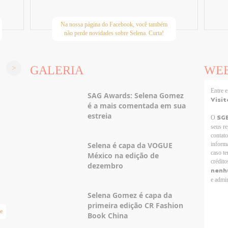
Na nossa página do Facebook, você também
não perde novidades sobre Selena. Curta!
GALERIA
WE
Entre
SAG Awards: Selena Gomez
Visit
é a mais comentada em sua
estreia
SG
O
seus r
contato
Selena é capa da VOGUE
informa
caso te
México na edição de
crédito
dezembro
nenh
e admir
Selena Gomez é capa da
primeira edição CR Fashion
e
Taylor Swift Brasil
Book China