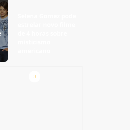
Selena Gomez pode
estrelar novo filme
e
de 4 horas sobre
m
misticismo
americano