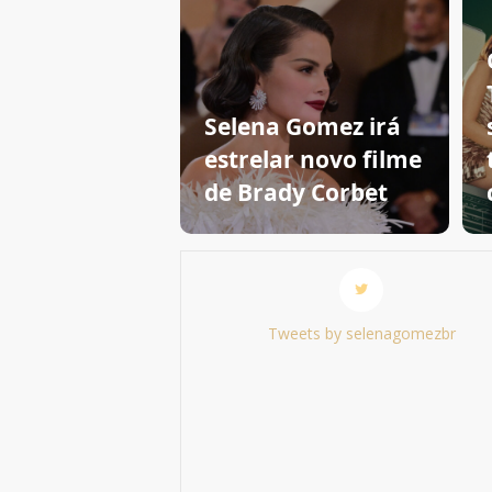
Selena Gomez irá
estrelar novo filme
de Brady Corbet
Tweets by selenagomezbr