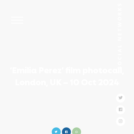
‘Emilia Perez’ film photocall,
London, UK – 10 Oct 2024