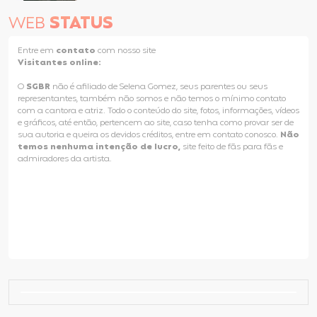
WEB
STATUS
Entre em
contato
com nosso site
Visitantes online:
O
SGBR
não é afiliado de Selena Gomez, seus parentes ou seus
representantes, também não somos e não temos o mínimo contato
com a cantora e atriz. Todo o conteúdo do site, fotos, informações, vídeos
e gráficos, até então, pertencem ao site, caso tenha como provar ser de
sua autoria e queira os devidos créditos, entre em contato conosco.
Não
temos nenhuma intenção de lucro,
site feito de fãs para fãs e
admiradores da artista.