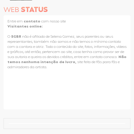
WEB
STATUS
Entre em
contato
com nosso site
Visitantes online:
O
SGBR
não é afiliado de Selena Gomez, seus parentes ou seus
representantes, também não somos e não temos o mínimo contato
com a cantora e atriz. Todo o conteúdo do site, fotos, informações, vídeos
e gráficos, até então, pertencem ao site, caso tenha como provar ser de
sua autoria e queira os devidos créditos, entre em contato conosco.
Não
temos nenhuma intenção de lucro,
site feito de fãs para fãs e
admiradores da artista.