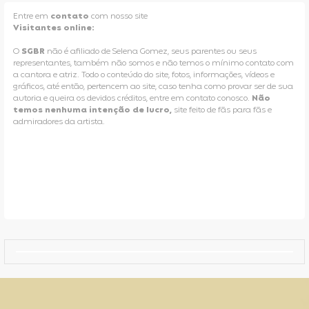
Entre em
contato
com nosso site
Visitantes online:
O
SGBR
não é afiliado de Selena Gomez, seus parentes ou seus
representantes, também não somos e não temos o mínimo contato com
a cantora e atriz. Todo o conteúdo do site, fotos, informações, vídeos e
gráficos, até então, pertencem ao site, caso tenha como provar ser de sua
autoria e queira os devidos créditos, entre em contato conosco.
Não
temos nenhuma intenção de lucro,
site feito de fãs para fãs e
admiradores da artista.