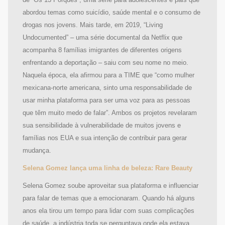
de “Os 13 Porquês”, uma série para adolescentes e pais que
abordou temas como suicídio, saúde mental e o consumo de
drogas nos jovens. Mais tarde, em 2019, “Living
Undocumented” – uma série documental da Netflix que
acompanha 8 famílias imigrantes de diferentes origens
enfrentando a deportação – saiu com seu nome no meio.
Naquela época, ela afirmou para a TIME que “como mulher
mexicana-norte americana, sinto uma responsabilidade de
usar minha plataforma para ser uma voz para as pessoas
que têm muito medo de falar”. Ambos os projetos revelaram
sua sensibilidade à vulnerabilidade de muitos jovens e
famílias nos EUA e sua intenção de contribuir para gerar
mudança.
Selena Gomez lança uma linha de beleza: Rare Beauty
Selena Gomez soube aproveitar sua plataforma e influenciar
para falar de temas que a emocionaram. Quando há alguns
anos ela tirou um tempo para lidar com suas complicações
de saúde, a indústria toda se perguntava onde ela estava.