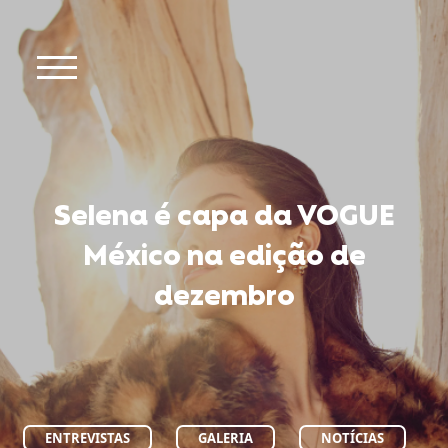
Selena é capa da VOGUE
México na edição de
dezembro
ENTREVISTAS
GALERIA
NOTÍCIAS