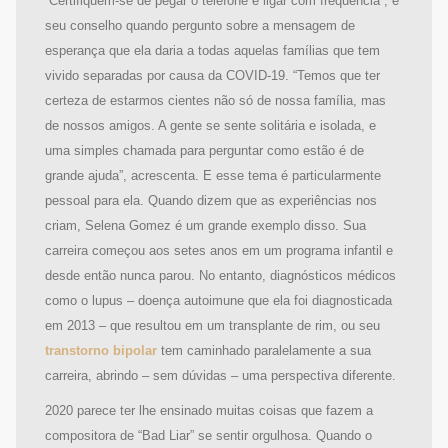
“Certifiquem-se de pegar o telefone e ligar com frequência”, é
seu conselho quando pergunto sobre a mensagem de
esperança que ela daria a todas aquelas famílias que tem
vivido separadas por causa da COVID-19. “Temos que ter
certeza de estarmos cientes não só de nossa família, mas
de nossos amigos. A gente se sente solitária e isolada, e
uma simples chamada para perguntar como estão é de
grande ajuda”, acrescenta. E esse tema é particularmente
pessoal para ela. Quando dizem que as experiências nos
criam, Selena Gomez é um grande exemplo disso. Sua
carreira começou aos setes anos em um programa infantil e
desde então nunca parou. No entanto, diagnósticos médicos
como o lupus – doença autoimune que ela foi diagnosticada
em 2013 – que resultou em um transplante de rim, ou seu
transtorno bipolar
tem caminhado paralelamente a sua
carreira, abrindo – sem dúvidas – uma perspectiva diferente.
2020 parece ter lhe ensinado muitas coisas que fazem a
compositora de “Bad Liar” se sentir orgulhosa. Quando o