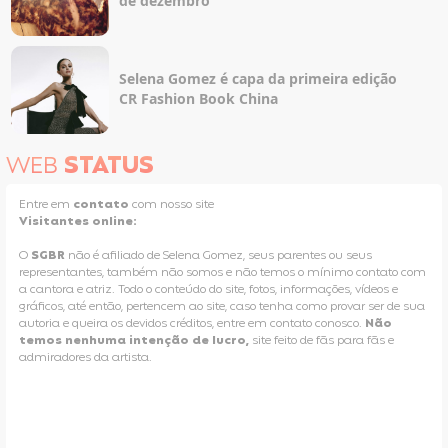
de dezembro
Selena Gomez é capa da primeira edição
CR Fashion Book China
WEB
STATUS
Entre em
contato
com nosso site
Visitantes online:
O
SGBR
não é afiliado de Selena Gomez, seus parentes ou seus
representantes, também não somos e não temos o mínimo contato com
a cantora e atriz. Todo o conteúdo do site, fotos, informações, vídeos e
gráficos, até então, pertencem ao site, caso tenha como provar ser de sua
autoria e queira os devidos créditos, entre em contato conosco.
Não
temos nenhuma intenção de lucro,
site feito de fãs para fãs e
admiradores da artista.