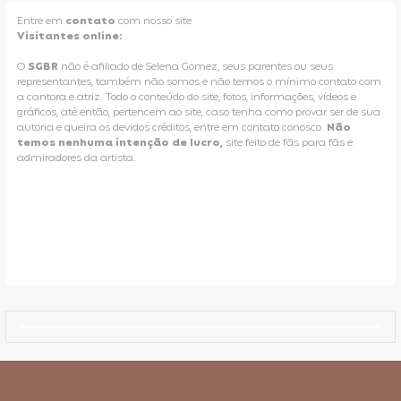
Entre em
contato
com nosso site
Visitantes online:
O
SGBR
não é afiliado de Selena Gomez, seus parentes ou seus
representantes, também não somos e não temos o mínimo contato com
a cantora e atriz. Todo o conteúdo do site, fotos, informações, vídeos e
gráficos, até então, pertencem ao site, caso tenha como provar ser de sua
autoria e queira os devidos créditos, entre em contato conosco.
Não
temos nenhuma intenção de lucro,
site feito de fãs para fãs e
admiradores da artista.