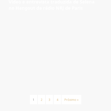
Vídeo e entrevista traduzida de Selena
no Hangout da rádio NRJ de Paris
1
2
3
4
Próximo »