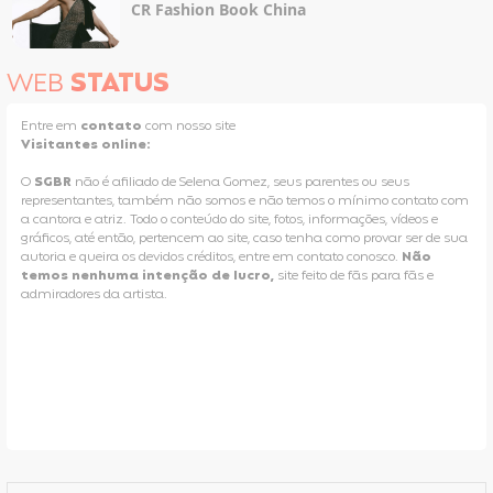
CR Fashion Book China
WEB
STATUS
Entre em
contato
com nosso site
Visitantes online:
O
SGBR
não é afiliado de Selena Gomez, seus parentes ou seus
representantes, também não somos e não temos o mínimo contato com
a cantora e atriz. Todo o conteúdo do site, fotos, informações, vídeos e
gráficos, até então, pertencem ao site, caso tenha como provar ser de sua
autoria e queira os devidos créditos, entre em contato conosco.
Não
temos nenhuma intenção de lucro,
site feito de fãs para fãs e
admiradores da artista.