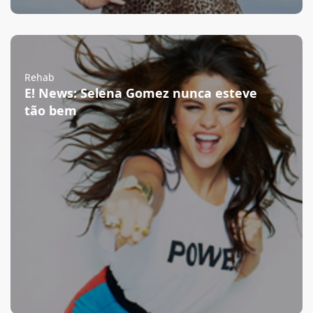
Rehab
E! News: Selena Gomez nunca esteve
tão bem