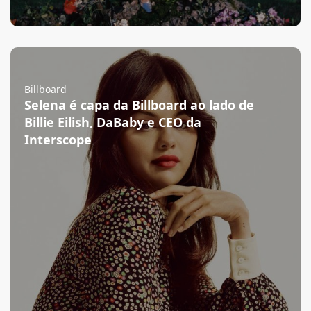
Billboard
Selena é capa da Billboard ao lado de
Billie Eilish, DaBaby e CEO da
Interscope