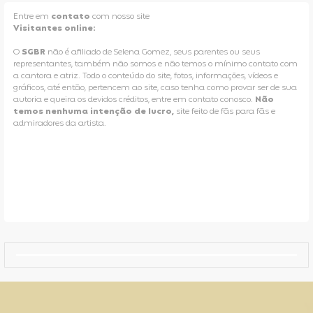
Entre em
contato
com nosso site
Visitantes online:
O
SGBR
não é afiliado de Selena Gomez, seus parentes ou seus
representantes, também não somos e não temos o mínimo contato com
a cantora e atriz. Todo o conteúdo do site, fotos, informações, vídeos e
gráficos, até então, pertencem ao site, caso tenha como provar ser de sua
autoria e queira os devidos créditos, entre em contato conosco.
Não
temos nenhuma intenção de lucro,
site feito de fãs para fãs e
admiradores da artista.