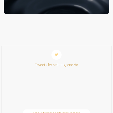
Tweets by selenagomezbr