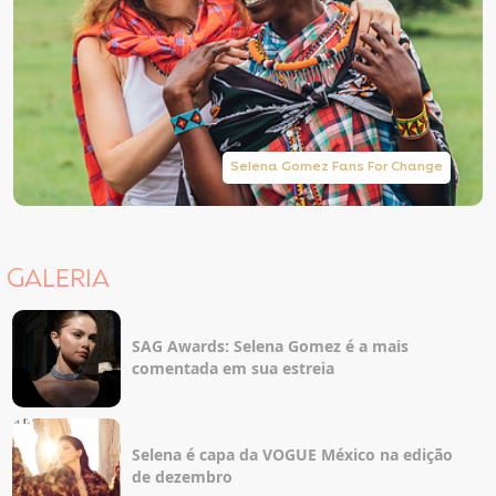
Selena Gomez Fans For Change
GALERIA
SAG Awards: Selena Gomez é a mais
comentada em sua estreia
Selena é capa da VOGUE México na edição
de dezembro