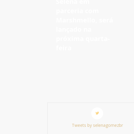
Selena em
parceria com
Marshmello, será
lançado na
próxima quarta-
feira
Tweets by selenagomezbr