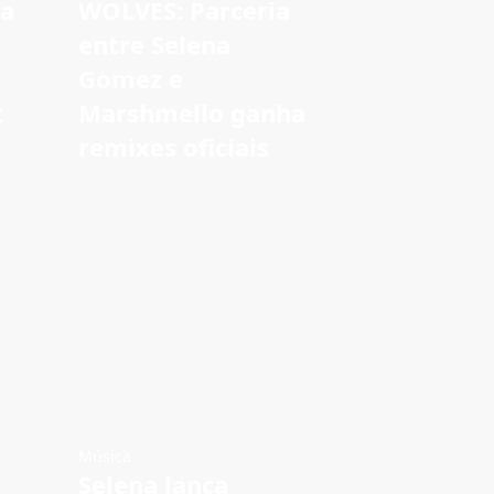
la
WOLVES: Parceria
entre Selena
Gomez e
t
Marshmello ganha
remixes oficiais
Música
Selena lança