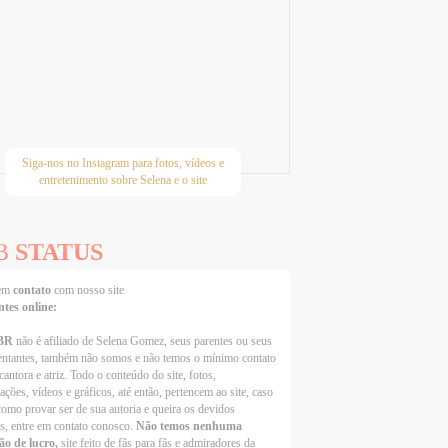
Siga-nos no Instagram para fotos, vídeos e
entretenimento sobre Selena e o site
B
STATUS
 em
contato
com nosso site
ntes online:
BR
não é afiliado de Selena Gomez, seus parentes ou seus
entantes, também não somos e não temos o mínimo contato
cantora e atriz. Todo o conteúdo do site, fotos,
ações, vídeos e gráficos, até então, pertencem ao site, caso
como provar ser de sua autoria e queira os devidos
os, entre em contato conosco.
Não temos nenhuma
ão de lucro,
site feito de fãs para fãs e admiradores da