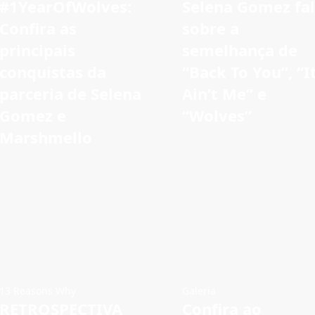
#1YearOfWolves:
Selena Gomez fa
Confira as
sobre a
principais
semelhança de
conquistas da
“Back To You”, “I
parceria de Selena
Ain’t Me” e
Gomez e
“Wolves”
Marshmello
13 Reasons Why
Galeria
RETROSPECTIVA
Confira ao