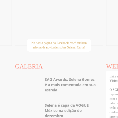
Na nossa página do Facebook, você também
não perde novidades sobre Selena. Curta!
GALERIA
WE
Entre
SAG Awards: Selena Gomez
Visita
é a mais comentada em sua
estreia
O
SG
repres
com a 
inform
Selena é capa da VOGUE
tenha 
México na edição de
crédit
dezembro
intenç