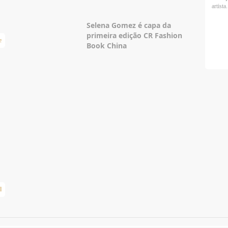
artista.
Selena Gomez é capa da
primeira edição CR Fashion
e
Book China
l