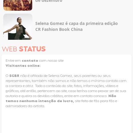
de dezembro
Selena Gomez é capa da primeira edição
CR Fashion Book China
WEB
STATUS
Entre em
contato
com nosso site
Visitantes online:
O
SGBR
não é afiliado de Selena Gomez, seus parentes ou seus
representantes, também não somos e não temos o mínimo contato com
a cantora e atriz. Todo o conteúdo do site, fotos, informações, vídeos e
gráficos, até então, pertencem ao site, caso tenha como provar ser de sua
autoria e queira os devidos créditos, entre em contato conosco.
Não
temos nenhuma intenção de lucro,
site feito de fãs para fãs e
admiradores da artista.