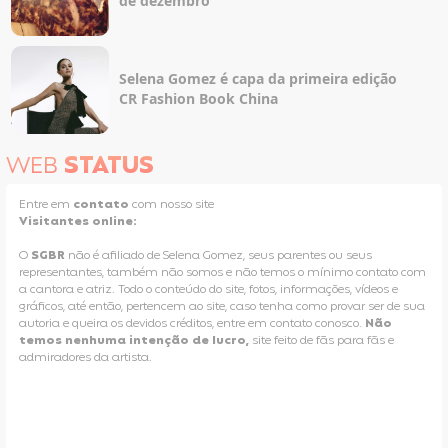
de dezembro
Selena Gomez é capa da primeira edição
CR Fashion Book China
WEB
STATUS
Entre em
contato
com nosso site
Visitantes online:
O
SGBR
não é afiliado de Selena Gomez, seus parentes ou seus
representantes, também não somos e não temos o mínimo contato com
a cantora e atriz. Todo o conteúdo do site, fotos, informações, vídeos e
gráficos, até então, pertencem ao site, caso tenha como provar ser de sua
autoria e queira os devidos créditos, entre em contato conosco.
Não
temos nenhuma intenção de lucro,
site feito de fãs para fãs e
admiradores da artista.