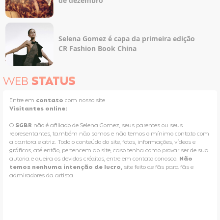
de dezembro
Selena Gomez é capa da primeira edição
CR Fashion Book China
WEB
STATUS
Entre em
contato
com nosso site
Visitantes online:
O
SGBR
não é afiliado de Selena Gomez, seus parentes ou seus
representantes, também não somos e não temos o mínimo contato com
a cantora e atriz. Todo o conteúdo do site, fotos, informações, vídeos e
gráficos, até então, pertencem ao site, caso tenha como provar ser de sua
autoria e queira os devidos créditos, entre em contato conosco.
Não
temos nenhuma intenção de lucro,
site feito de fãs para fãs e
admiradores da artista.