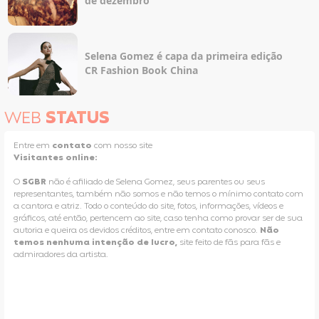
de dezembro
Selena Gomez é capa da primeira edição
CR Fashion Book China
WEB
STATUS
Entre em
contato
com nosso site
Visitantes online:
O
SGBR
não é afiliado de Selena Gomez, seus parentes ou seus
representantes, também não somos e não temos o mínimo contato com
a cantora e atriz. Todo o conteúdo do site, fotos, informações, vídeos e
gráficos, até então, pertencem ao site, caso tenha como provar ser de sua
autoria e queira os devidos créditos, entre em contato conosco.
Não
temos nenhuma intenção de lucro,
site feito de fãs para fãs e
admiradores da artista.