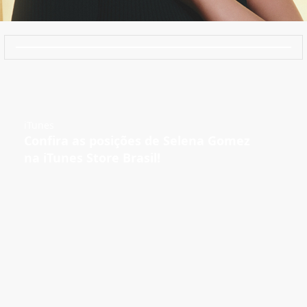
iTunes
Confira as posições de Selena Gomez
na iTunes Store Brasil!