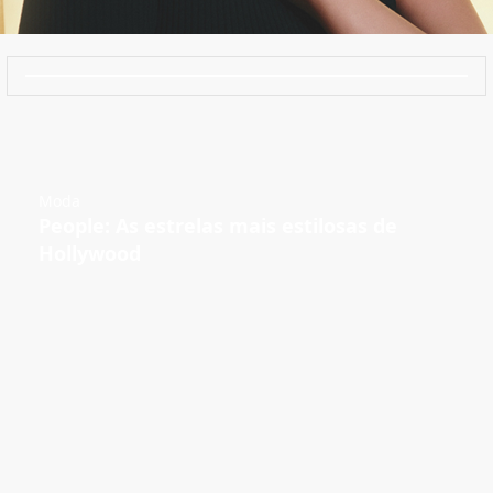
Moda
People: As estrelas mais estilosas de
Hollywood