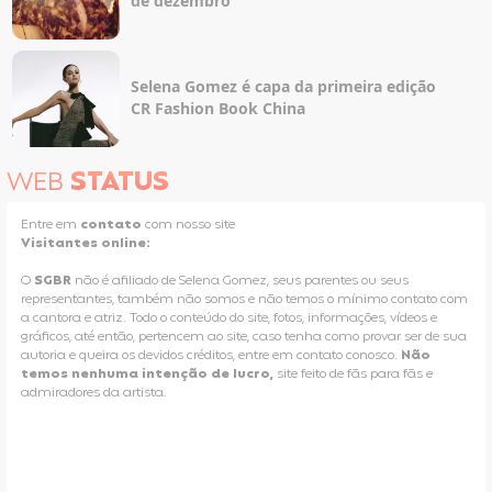
de dezembro
Selena Gomez é capa da primeira edição
CR Fashion Book China
WEB
STATUS
Entre em
contato
com nosso site
Visitantes online:
O
SGBR
não é afiliado de Selena Gomez, seus parentes ou seus
representantes, também não somos e não temos o mínimo contato com
a cantora e atriz. Todo o conteúdo do site, fotos, informações, vídeos e
gráficos, até então, pertencem ao site, caso tenha como provar ser de sua
autoria e queira os devidos créditos, entre em contato conosco.
Não
temos nenhuma intenção de lucro,
site feito de fãs para fãs e
admiradores da artista.