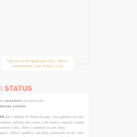
Siga-nos no Instagram para fotos, vídeos e
entretenimento sobre Selena e o site
STATUS
B
contato
 em
com nosso site
tantes online:
BR
não é afiliado de Selena Gomez, seus parentes ou seus
entantes, também não somos e não temos o mínimo contato
cantora e atriz. Todo o conteúdo do site, fotos,
ações, vídeos e gráficos, até então, pertencem ao site, caso