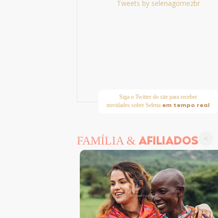
Tweets by selenagomezbr
Siga o Twitter do site para receber
em tempo real
novidades sobre Selena
AFILIADOS
FAMÍLIA &