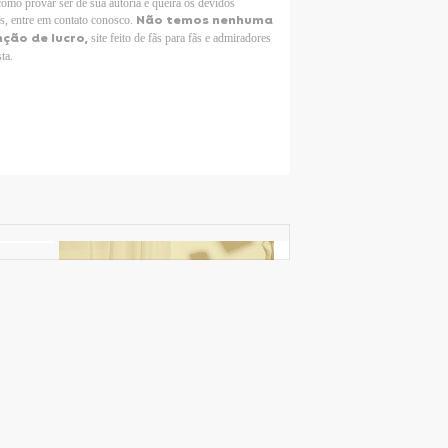
como provar ser de sua autoria e queira os devidos
Não temos nenhuma
os, entre em contato conosco.
nção de lucro,
site feito de fãs para fãs e admiradores
sta.
Selena Gomez Fans For Change