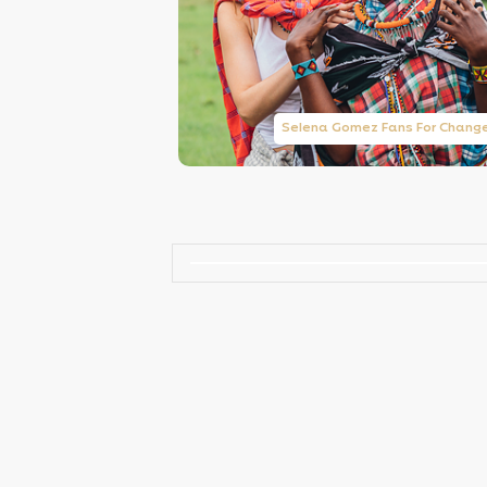
Taylor Swift Brasil
Selena Gomez Fans For Chang