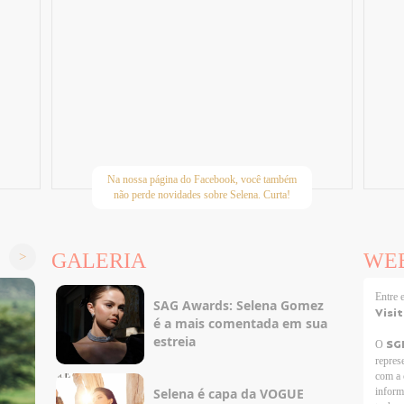
Na nossa página do Facebook, você também
não perde novidades sobre Selena. Curta!
GALERIA
WE
Entre
SAG Awards: Selena Gomez
Visi
é a mais comentada em sua
estreia
SG
O
repres
com a 
Selena é capa da VOGUE
inform