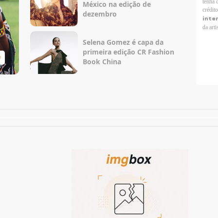
tenha 
México na edição de
crédit
dezembro
inte
da arti
Selena Gomez é capa da
primeira edição CR Fashion
e
Taylor Swift Brasil
Book China