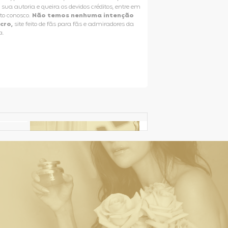
e sua autoria e queira os devidos créditos, entre em
to conosco.
Não temos nenhuma intenção
ucro,
site feito de fãs para fãs e admiradores da
a.
Selena Gomez Fans For Change