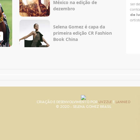
México na edição de
ser d
dezembro
conta
de l
artist
Selena Gomez é capa da
primeira edição CR Fashion
e
Taylor Swift Brasil
Book China
CRIAÇÃO E DESENVOLVIMENTO POR
LIVZZLE
E
LANNIE.D
© 2020 - SELENA GOMEZ BRASIL