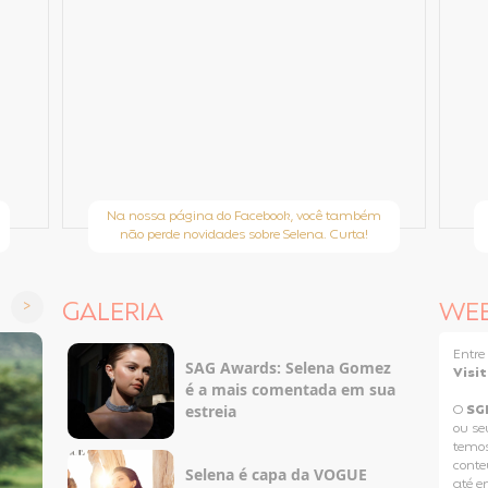
Na nossa página do Facebook, você também
não perde novidades sobre Selena. Curta!
GALERIA
WE
Entr
SAG Awards: Selena Gomez
Visi
é a mais comentada em sua
estreia
O
SG
ou se
temos
conteú
Selena é capa da VOGUE
até e