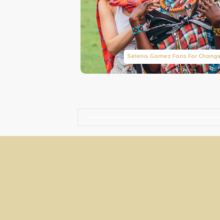
Taylor Swift Brasil
Selena Gomez Fans For Chang