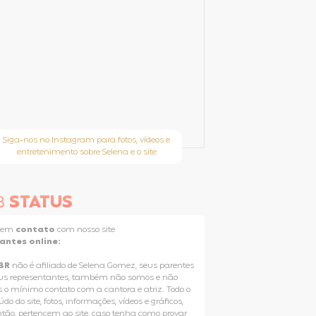
Siga-nos no Instagram para fotos, vídeos e
entretenimento sobre Selena e o site
B
STATUS
e em
contato
com nosso site
tantes online:
BR
não é afiliado de Selena Gomez, seus parentes
us representantes, também não somos e não
 o mínimo contato com a cantora e atriz. Todo o
do do site, fotos, informações, vídeos e gráficos,
ntão, pertencem ao site, caso tenha como provar