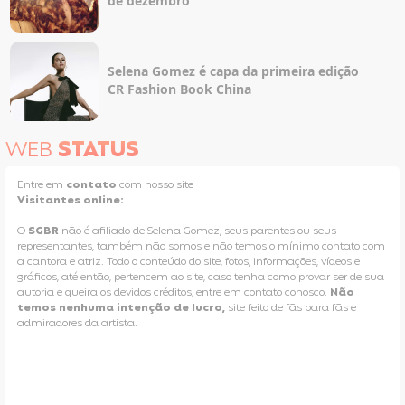
de dezembro
Selena Gomez é capa da primeira edição
CR Fashion Book China
WEB
STATUS
Entre em
contato
com nosso site
Visitantes online:
O
SGBR
não é afiliado de Selena Gomez, seus parentes ou seus
representantes, também não somos e não temos o mínimo contato com
a cantora e atriz. Todo o conteúdo do site, fotos, informações, vídeos e
gráficos, até então, pertencem ao site, caso tenha como provar ser de sua
autoria e queira os devidos créditos, entre em contato conosco.
Não
temos nenhuma intenção de lucro,
site feito de fãs para fãs e
admiradores da artista.