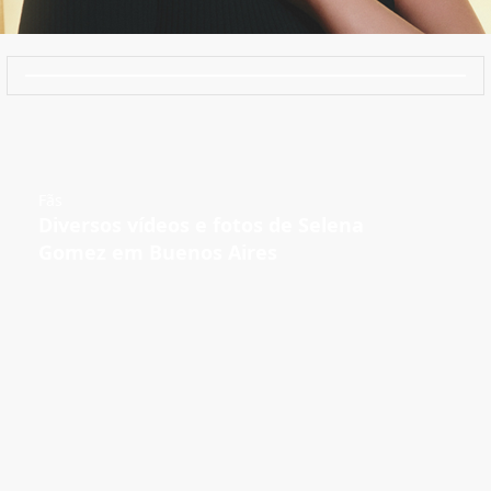
Fãs
Diversos vídeos e fotos de Selena
Gomez em Buenos Aires