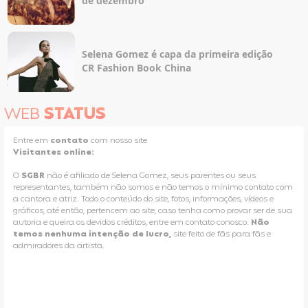
de dezembro
Selena Gomez é capa da primeira edição
CR Fashion Book China
WEB
STATUS
Entre em
contato
com nosso site
Visitantes online:
O
SGBR
não é afiliado de Selena Gomez, seus parentes ou seus
representantes, também não somos e não temos o mínimo contato com
a cantora e atriz. Todo o conteúdo do site, fotos, informações, vídeos e
gráficos, até então, pertencem ao site, caso tenha como provar ser de sua
autoria e queira os devidos créditos, entre em contato conosco.
Não
temos nenhuma intenção de lucro,
site feito de fãs para fãs e
admiradores da artista.