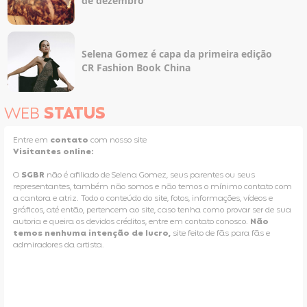
de dezembro
Selena Gomez é capa da primeira edição
CR Fashion Book China
WEB
STATUS
Entre em
contato
com nosso site
Visitantes online:
O
SGBR
não é afiliado de Selena Gomez, seus parentes ou seus
representantes, também não somos e não temos o mínimo contato com
a cantora e atriz. Todo o conteúdo do site, fotos, informações, vídeos e
gráficos, até então, pertencem ao site, caso tenha como provar ser de sua
autoria e queira os devidos créditos, entre em contato conosco.
Não
temos nenhuma intenção de lucro,
site feito de fãs para fãs e
admiradores da artista.