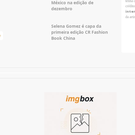
tenha 
México na edição de
crédit
dezembro
inte
da arti
Selena Gomez é capa da
primeira edição CR Fashion
e
Taylor Swift Brasil
Book China