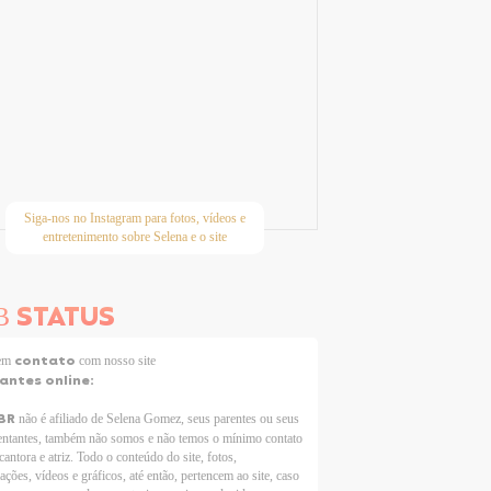
Siga-nos no Instagram para fotos, vídeos e
entretenimento sobre Selena e o site
STATUS
B
contato
 em
com nosso site
tantes online:
BR
não é afiliado de Selena Gomez, seus parentes ou seus
entantes, também não somos e não temos o mínimo contato
cantora e atriz. Todo o conteúdo do site, fotos,
ações, vídeos e gráficos, até então, pertencem ao site, caso