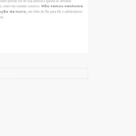
como provar ser de sua autoria e queira os devidos
Não temos nenhuma
os, entre em contato conosco.
nção de lucro,
site feito de fãs para fãs e admiradores
sta.
Selena Gomez Fans For Change