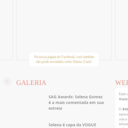
Na nossa página do Facebook, você também
não perde novidades sobre Selena. Curta!
GALERIA
WE
Entre
SAG Awards: Selena Gomez
Visi
é a mais comentada em sua
estreia
SG
O
repres
com a 
Selena é capa da VOGUE
inform