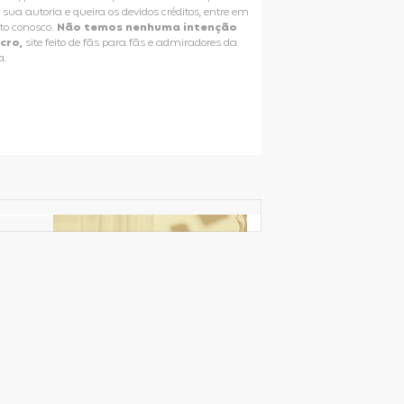
e sua autoria e queira os devidos créditos, entre em
to conosco.
Não temos nenhuma intenção
ucro,
site feito de fãs para fãs e admiradores da
a.
Selena Gomez Fans For Change