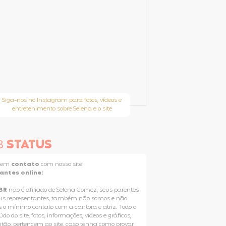
Siga-nos no Instagram para fotos, vídeos e
entretenimento sobre Selena e o site
B
STATUS
e em
contato
com nosso site
tantes online:
BR
não é afiliado de Selena Gomez, seus parentes
us representantes, também não somos e não
 o mínimo contato com a cantora e atriz. Todo o
do do site, fotos, informações, vídeos e gráficos,
ntão, pertencem ao site, caso tenha como provar