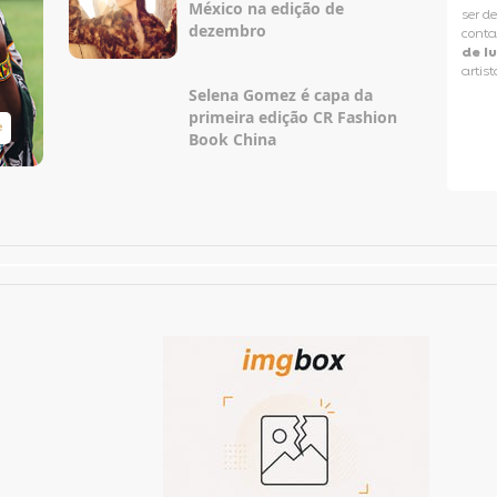
México na edição de
ser d
dezembro
conta
de l
artist
Selena Gomez é capa da
primeira edição CR Fashion
e
Taylor Swift Brasil
Book China