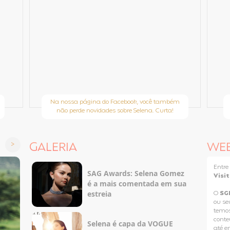
Na nossa página do Facebook, você também
não perde novidades sobre Selena. Curta!
GALERIA
WE
Entr
SAG Awards: Selena Gomez
Visi
é a mais comentada em sua
estreia
O
SG
ou se
temos
conteú
Selena é capa da VOGUE
até e