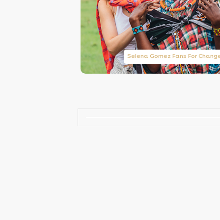
Taylor Swift Brasil
Selena Gomez Fans For Chang