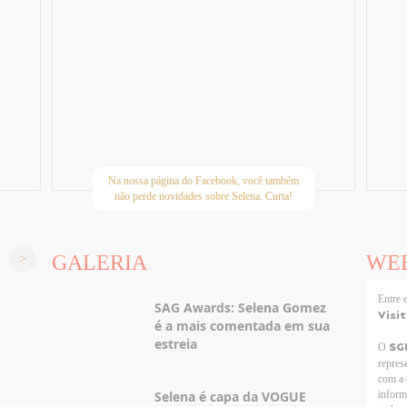
Na nossa página do Facebook, você também
não perde novidades sobre Selena. Curta!
GALERIA
WE
Entre
SAG Awards: Selena Gomez
Visi
é a mais comentada em sua
estreia
SG
O
repres
com a 
Selena é capa da VOGUE
inform