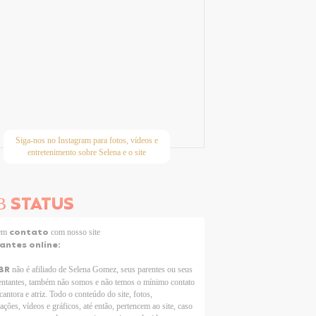
Siga-nos no Instagram para fotos, vídeos e
entretenimento sobre Selena e o site
STATUS
B
contato
 em
com nosso site
tantes online:
BR
não é afiliado de Selena Gomez, seus parentes ou seus
entantes, também não somos e não temos o mínimo contato
cantora e atriz. Todo o conteúdo do site, fotos,
ações, vídeos e gráficos, até então, pertencem ao site, caso