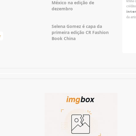
tenha 
México na edição de
crédit
dezembro
inte
da arti
Selena Gomez é capa da
primeira edição CR Fashion
e
Taylor Swift Brasil
Book China