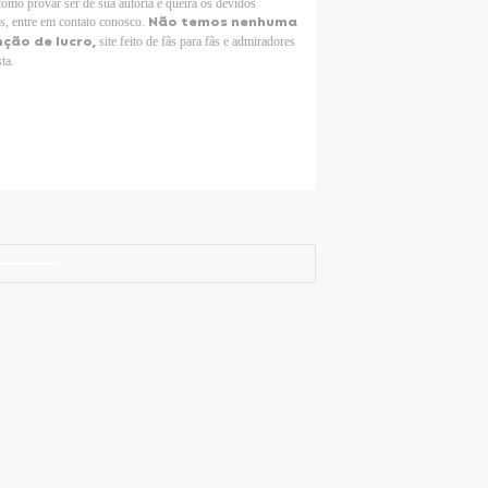
como provar ser de sua autoria e queira os devidos
Não temos nenhuma
os, entre em contato conosco.
nção de lucro,
site feito de fãs para fãs e admiradores
sta.
Selena Gomez Fans For Change