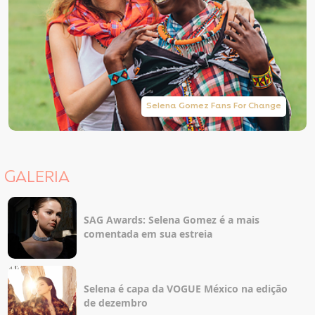
Selena Gomez Fans For Change
GALERIA
SAG Awards: Selena Gomez é a mais
comentada em sua estreia
Selena é capa da VOGUE México na edição
de dezembro