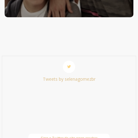
Tweets by selenagomezbr