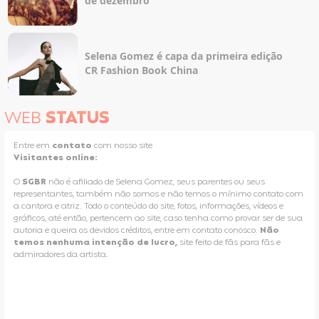
de dezembro
Selena Gomez é capa da primeira edição
CR Fashion Book China
WEB
STATUS
Entre em
contato
com nosso site
Visitantes online:
O
SGBR
não é afiliado de Selena Gomez, seus parentes ou seus
representantes, também não somos e não temos o mínimo contato com
a cantora e atriz. Todo o conteúdo do site, fotos, informações, vídeos e
gráficos, até então, pertencem ao site, caso tenha como provar ser de sua
autoria e queira os devidos créditos, entre em contato conosco.
Não
temos nenhuma intenção de lucro,
site feito de fãs para fãs e
admiradores da artista.