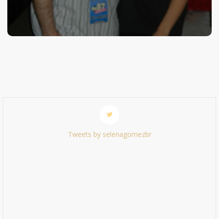
Tweets by selenagomezbr