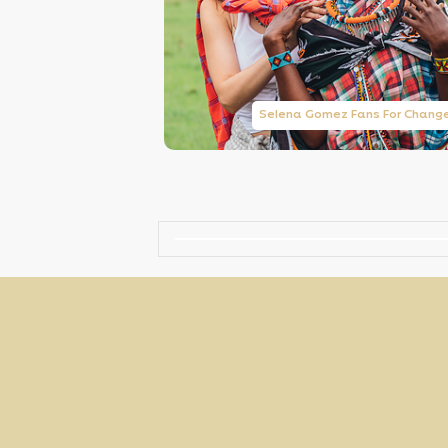
Taylor Swift Brasil
Selena Gomez Fans For Chang