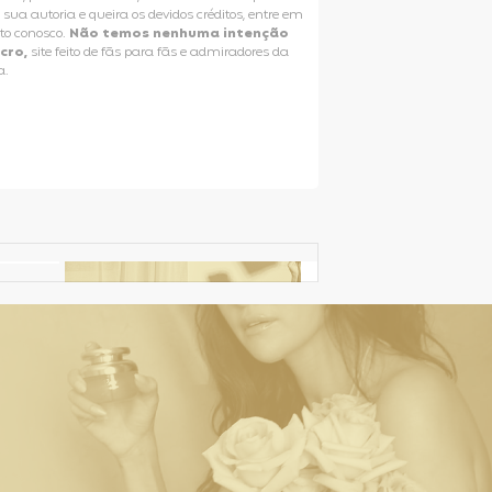
e sua autoria e queira os devidos créditos, entre em
to conosco.
Não temos nenhuma intenção
ucro,
site feito de fãs para fãs e admiradores da
a.
Selena Gomez Fans For Change