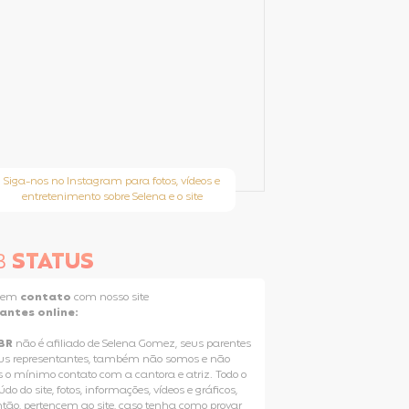
Siga-nos no Instagram para fotos, vídeos e
entretenimento sobre Selena e o site
B
STATUS
e em
contato
com nosso site
tantes online:
BR
não é afiliado de Selena Gomez, seus parentes
us representantes, também não somos e não
 o mínimo contato com a cantora e atriz. Todo o
do do site, fotos, informações, vídeos e gráficos,
ntão, pertencem ao site, caso tenha como provar