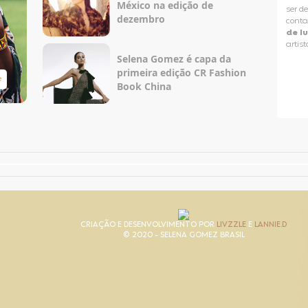
México na edição de
ser d
dezembro
conta
de l
artist
Selena Gomez é capa da
primeira edição CR Fashion
e
Taylor Swift Brasil
Book China
CRIAÇÃO E DESENVOLVIMENTO POR
LIVZZLE
E
LANNIE.D
© 2020 - SELENA GOMEZ BRASIL