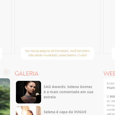
Na nossa página do Facebook, você também
não perde novidades sobre Selena. Curta!
GALERIA
WE
Entr
SAG Awards: Selena Gomez
Visi
é a mais comentada em sua
estreia
O
SG
ou se
temos
conteú
Selena é capa da VOGUE
até e