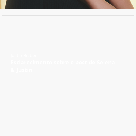
Justin Bieber
Esclarecimento sobre o post de Selena
& Justin