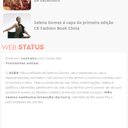
de dezembro
Selena Gomez é capa da primeira edição
CR Fashion Book China
WEB
STATUS
Entre em
contato
com nosso site
Visitantes online:
O
SGBR
não é afiliado de Selena Gomez, seus parentes ou seus
representantes, também não somos e não temos o mínimo contato com
a cantora e atriz. Todo o conteúdo do site, fotos, informações, vídeos e
gráficos, até então, pertencem ao site, caso tenha como provar ser de sua
autoria e queira os devidos créditos, entre em contato conosco.
Não
temos nenhuma intenção de lucro,
site feito de fãs para fãs e
admiradores da artista.