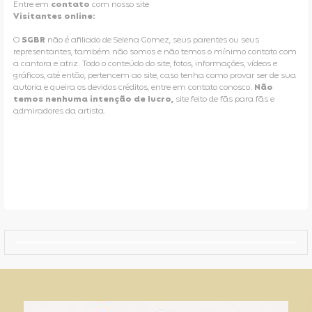
Entre em
contato
com nosso site
Visitantes online:
O
SGBR
não é afiliado de Selena Gomez, seus parentes ou seus
representantes, também não somos e não temos o mínimo contato com
a cantora e atriz. Todo o conteúdo do site, fotos, informações, vídeos e
gráficos, até então, pertencem ao site, caso tenha como provar ser de sua
autoria e queira os devidos créditos, entre em contato conosco.
Não
temos nenhuma intenção de lucro,
site feito de fãs para fãs e
admiradores da artista.