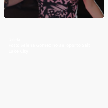
Galeria
Foto: Selena Gomez no aeroporto Salt
Lake City