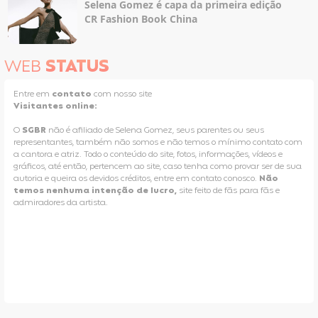
Selena Gomez é capa da primeira edição
CR Fashion Book China
WEB
STATUS
Entre em
contato
com nosso site
Visitantes online:
O
SGBR
não é afiliado de Selena Gomez, seus parentes ou seus
representantes, também não somos e não temos o mínimo contato com
a cantora e atriz. Todo o conteúdo do site, fotos, informações, vídeos e
gráficos, até então, pertencem ao site, caso tenha como provar ser de sua
autoria e queira os devidos créditos, entre em contato conosco.
Não
temos nenhuma intenção de lucro,
site feito de fãs para fãs e
admiradores da artista.