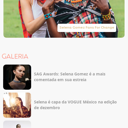
Selena Gomez Fans For Change
GALERIA
SAG Awards: Selena Gomez é a mais
comentada em sua estreia
Selena é capa da VOGUE México na edição
de dezembro