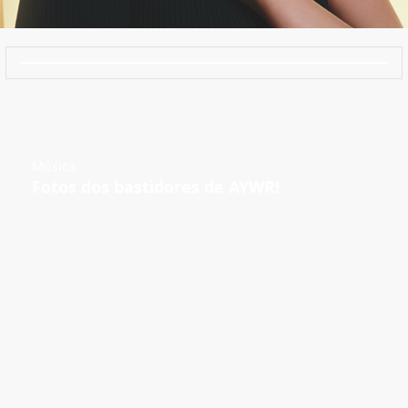
Música
Fotos dos bastidores de AYWR!