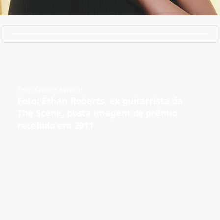
Teen Choice Awards
Foto: Ethan Roberts, ex guitarrista da
The Scene, posta imagem de prêmio
recebido em 2011