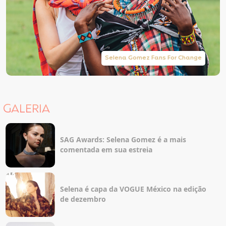
Selena Gomez Fans For Change
GALERIA
SAG Awards: Selena Gomez é a mais
comentada em sua estreia
Selena é capa da VOGUE México na edição
de dezembro