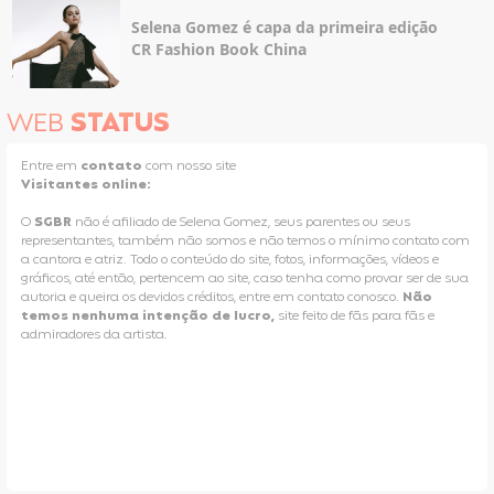
Selena Gomez é capa da primeira edição
CR Fashion Book China
WEB
STATUS
Entre em
contato
com nosso site
Visitantes online:
O
SGBR
não é afiliado de Selena Gomez, seus parentes ou seus
representantes, também não somos e não temos o mínimo contato com
a cantora e atriz. Todo o conteúdo do site, fotos, informações, vídeos e
gráficos, até então, pertencem ao site, caso tenha como provar ser de sua
autoria e queira os devidos créditos, entre em contato conosco.
Não
temos nenhuma intenção de lucro,
site feito de fãs para fãs e
admiradores da artista.