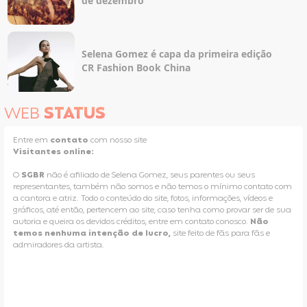
de dezembro
Selena Gomez é capa da primeira edição
CR Fashion Book China
WEB
STATUS
Entre em
contato
com nosso site
Visitantes online:
O
SGBR
não é afiliado de Selena Gomez, seus parentes ou seus
representantes, também não somos e não temos o mínimo contato com
a cantora e atriz. Todo o conteúdo do site, fotos, informações, vídeos e
gráficos, até então, pertencem ao site, caso tenha como provar ser de sua
autoria e queira os devidos créditos, entre em contato conosco.
Não
temos nenhuma intenção de lucro,
site feito de fãs para fãs e
admiradores da artista.