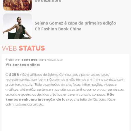
de dezembro
Selena Gomez é capa da primeira edição
CR Fashion Book China
WEB
STATUS
Entre em
contato
com nosso site
Visitantes online:
O
SGBR
não é afiliado de Selena Gomez, seus parentes ou seus
representantes, também não somos e não temos o mínimo contato com
a cantora e atriz. Todo o conteúdo do site, fotos, informações, vídeos e
gráficos, até então, pertencem ao site, caso tenha como provar ser de sua
autoria e queira os devidos créditos, entre em contato conosco.
Não
temos nenhuma intenção de lucro,
site feito de fãs para fãs e
admiradores da artista.