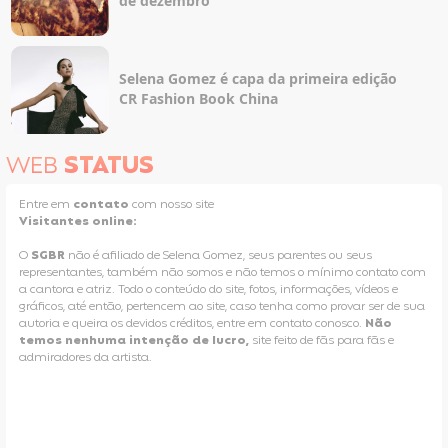
de dezembro
Selena Gomez é capa da primeira edição
CR Fashion Book China
WEB
STATUS
Entre em
contato
com nosso site
Visitantes online:
O
SGBR
não é afiliado de Selena Gomez, seus parentes ou seus
representantes, também não somos e não temos o mínimo contato com
a cantora e atriz. Todo o conteúdo do site, fotos, informações, vídeos e
gráficos, até então, pertencem ao site, caso tenha como provar ser de sua
autoria e queira os devidos créditos, entre em contato conosco.
Não
temos nenhuma intenção de lucro,
site feito de fãs para fãs e
admiradores da artista.