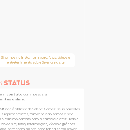
Siga-nos no Instagram para fotos, vídeos e
entretenimento sobre Selena e o site
B
STATUS
e em
contato
com nosso site
tantes online:
BR
não é afiliado de Selena Gomez, seus parentes
us representantes, também não somos e não
 o mínimo contato com a cantora e atriz. Todo o
do do site, fotos, informações, vídeos e gráficos,
ntão, pertencem ao site, caso tenha como provar