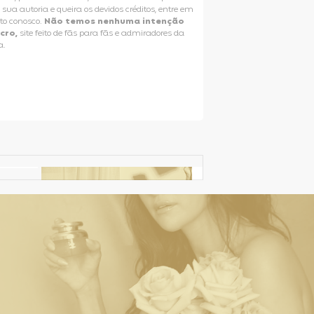
e sua autoria e queira os devidos créditos, entre em
to conosco.
Não temos nenhuma intenção
ucro,
site feito de fãs para fãs e admiradores da
a.
Selena Gomez Fans For Change