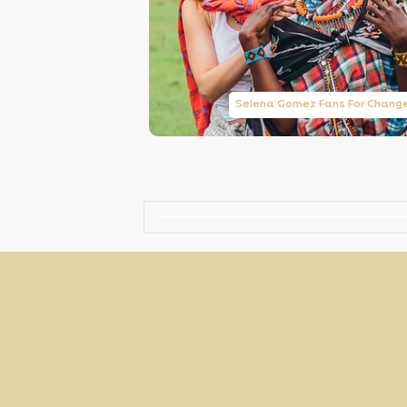
Taylor Swift Brasil
Selena Gomez Fans For Chang