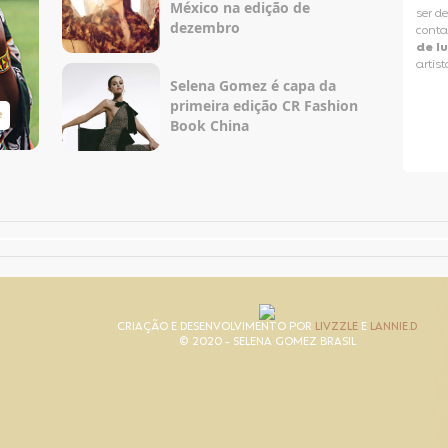
México na edição de
ser d
dezembro
conta
de l
artist
Selena Gomez é capa da
primeira edição CR Fashion
e
Taylor Swift Brasil
Book China
CRIAÇÃO E DESENVOLVIMENTO POR
LIVZZLE
E
LANNIE.D
© 2020 - SELENA GOMEZ BRASIL