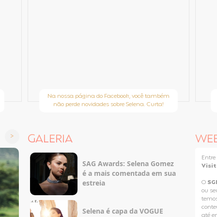
Na nossa página do Facebook, você também
não perde novidades sobre Selena. Curta!
GALERIA
WE
Entr
SAG Awards: Selena Gomez
Visi
é a mais comentada em sua
estreia
O
SG
ou se
temos
conteú
Selena é capa da VOGUE
até e