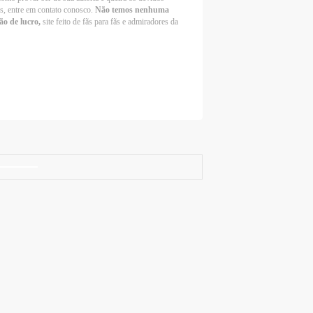
os, entre em contato conosco.
Não temos nenhuma
ão de lucro,
site feito de fãs para fãs e admiradores da
Selena Gomez Fans For Change