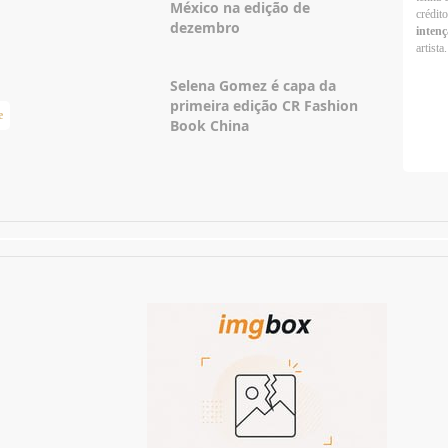
México na edição de
crédit
dezembro
intenç
artista.
Selena Gomez é capa da
primeira edição CR Fashion
e
Taylor Swift Brasil
Book China