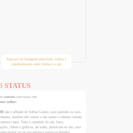
Siga-nos no Instagram para fotos, vídeos e
entretenimento sobre Selena e o site
B
STATUS
 em
contato
com nosso site
ntes online:
BR
não é afiliado de Selena Gomez, seus parentes ou seus
entantes, também não somos e não temos o mínimo contato
cantora e atriz. Todo o conteúdo do site, fotos,
ações, vídeos e gráficos, até então, pertencem ao site, caso
como provar ser de sua autoria e queira os devidos