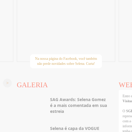
Na nossa página do Facebook, você também
não perde novidades sobre Selena. Curta!
GALERIA
WE
Entre
SAG Awards: Selena Gomez
Visita
é a mais comentada em sua
estreia
O
SG
repres
com a 
inform
Selena é capa da VOGUE
tenha 