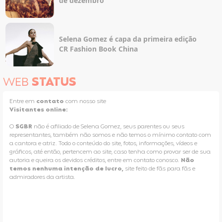
de dezembro
Selena Gomez é capa da primeira edição
CR Fashion Book China
WEB
STATUS
Entre em
contato
com nosso site
Visitantes online:
O
SGBR
não é afiliado de Selena Gomez, seus parentes ou seus
representantes, também não somos e não temos o mínimo contato com
a cantora e atriz. Todo o conteúdo do site, fotos, informações, vídeos e
gráficos, até então, pertencem ao site, caso tenha como provar ser de sua
autoria e queira os devidos créditos, entre em contato conosco.
Não
temos nenhuma intenção de lucro,
site feito de fãs para fãs e
admiradores da artista.