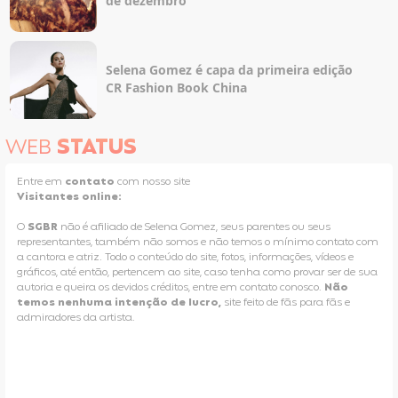
de dezembro
Selena Gomez é capa da primeira edição
CR Fashion Book China
WEB
STATUS
Entre em
contato
com nosso site
Visitantes online:
O
SGBR
não é afiliado de Selena Gomez, seus parentes ou seus
representantes, também não somos e não temos o mínimo contato com
a cantora e atriz. Todo o conteúdo do site, fotos, informações, vídeos e
gráficos, até então, pertencem ao site, caso tenha como provar ser de sua
autoria e queira os devidos créditos, entre em contato conosco.
Não
temos nenhuma intenção de lucro,
site feito de fãs para fãs e
admiradores da artista.