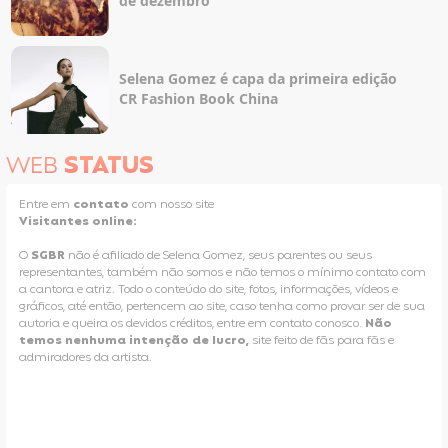
de dezembro
Selena Gomez é capa da primeira edição
CR Fashion Book China
WEB
STATUS
Entre em
contato
com nosso site
Visitantes online:
O
SGBR
não é afiliado de Selena Gomez, seus parentes ou seus
representantes, também não somos e não temos o mínimo contato com
a cantora e atriz. Todo o conteúdo do site, fotos, informações, vídeos e
gráficos, até então, pertencem ao site, caso tenha como provar ser de sua
autoria e queira os devidos créditos, entre em contato conosco.
Não
temos nenhuma intenção de lucro,
site feito de fãs para fãs e
admiradores da artista.