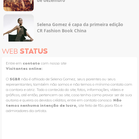
de dezembro
Selena Gomez é capa da primeira edição
CR Fashion Book China
WEB
STATUS
Entre em
contato
com nosso site
Visitantes online:
O
SGBR
não é afiliado de Selena Gomez, seus parentes ou seus
representantes, também não somos e não temos o mínimo contato com
a cantora e atriz. Todo o conteúdo do site, fotos, informações, vídeos e
gráficos, até então, pertencem ao site, caso tenha como provar ser de sua
autoria e queira os devidos créditos, entre em contato conosco.
Não
temos nenhuma intenção de lucro,
site feito de fãs para fãs e
admiradores da artista.