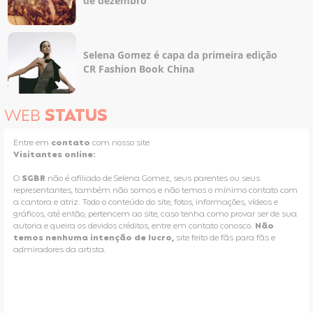
de dezembro
Selena Gomez é capa da primeira edição
CR Fashion Book China
WEB
STATUS
Entre em
contato
com nosso site
Visitantes online:
O
SGBR
não é afiliado de Selena Gomez, seus parentes ou seus
representantes, também não somos e não temos o mínimo contato com
a cantora e atriz. Todo o conteúdo do site, fotos, informações, vídeos e
gráficos, até então, pertencem ao site, caso tenha como provar ser de sua
autoria e queira os devidos créditos, entre em contato conosco.
Não
temos nenhuma intenção de lucro,
site feito de fãs para fãs e
admiradores da artista.