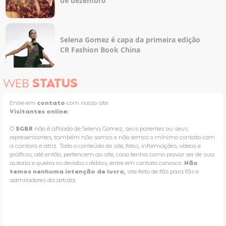
de dezembro
Selena Gomez é capa da primeira edição
CR Fashion Book China
WEB
STATUS
Entre em
contato
com nosso site
Visitantes online:
O
SGBR
não é afiliado de Selena Gomez, seus parentes ou seus
representantes, também não somos e não temos o mínimo contato com
a cantora e atriz. Todo o conteúdo do site, fotos, informações, vídeos e
gráficos, até então, pertencem ao site, caso tenha como provar ser de sua
autoria e queira os devidos créditos, entre em contato conosco.
Não
temos nenhuma intenção de lucro,
site feito de fãs para fãs e
admiradores da artista.