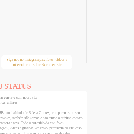
Siga-nos no Instagram para fotos, vídeos e
entretenimento sobre Selena e o site
B
STATUS
 em
contato
com nosso site
ntes online:
BR
não é afiliado de Selena Gomez, seus parentes ou seus
entantes, também não somos e não temos o mínimo contato
cantora e atriz. Todo o conteúdo do site, fotos,
ações, vídeos e gráficos, até então, pertencem ao site, caso
como provar ser de sua autoria e queira os devidos