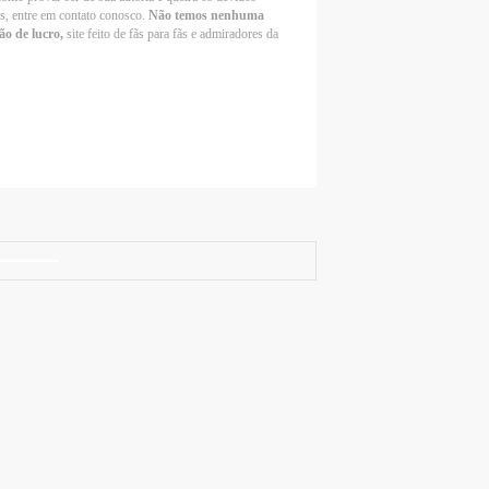
os, entre em contato conosco.
Não temos nenhuma
ão de lucro,
site feito de fãs para fãs e admiradores da
Selena Gomez Fans For Change