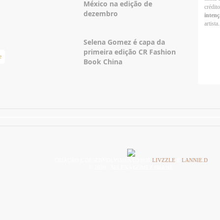
México na edição de
crédit
dezembro
intenç
artista.
Selena Gomez é capa da
primeira edição CR Fashion
e
Taylor Swift Brasil
Book China
CRIAÇÃO E DESENVOLVIMENTO POR
LIVZZLE
E
LANNIE.D
© 2020 - SELENA GOMEZ BRASIL