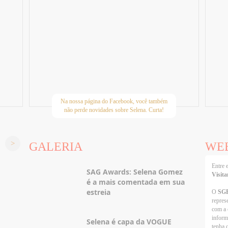
Na nossa página do Facebook, você também
não perde novidades sobre Selena. Curta!
GALERIA
WE
Entre
SAG Awards: Selena Gomez
Visita
é a mais comentada em sua
estreia
O
SG
repres
com a 
inform
Selena é capa da VOGUE
tenha 