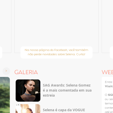
Na nossa página do Facebook, você também
não perde novidades sobre Selena. Curta!
GALERIA
WE
Entr
SAG Awards: Selena Gomez
Visi
é a mais comentada em sua
estreia
O
SG
ou se
temos
conteú
Selena é capa da VOGUE
até e