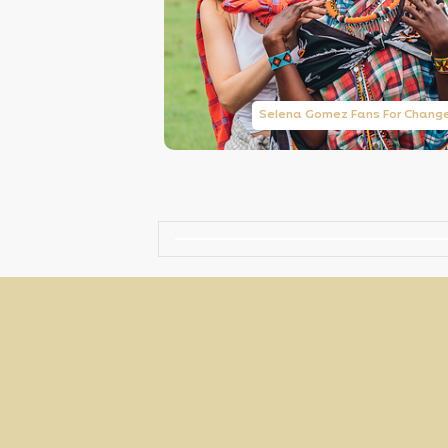
Taylor Swift Brasil
Selena Gomez Fans For Chang