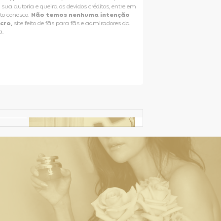
e sua autoria e queira os devidos créditos, entre em
to conosco.
Não temos nenhuma intenção
ucro,
site feito de fãs para fãs e admiradores da
a.
Selena Gomez Fans For Change