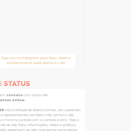
Siga-nos no Instagram para fotos, vídeos e
entretenimento sobre Selena e o site
B
STATUS
e em
contato
com nosso site
tantes online:
BR
não é afiliado de Selena Gomez, seus parentes
us representantes, também não somos e não
 o mínimo contato com a cantora e atriz. Todo o
do do site, fotos, informações, vídeos e gráficos,
ntão, pertencem ao site, caso tenha como provar