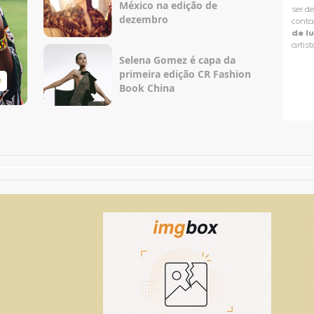
México na edição de
ser d
dezembro
conta
de l
artist
Selena Gomez é capa da
primeira edição CR Fashion
e
Taylor Swift Brasil
Book China