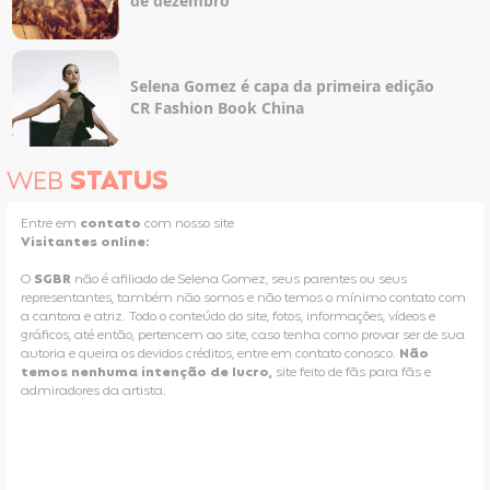
de dezembro
Selena Gomez é capa da primeira edição
CR Fashion Book China
WEB
STATUS
Entre em
contato
com nosso site
Visitantes online:
O
SGBR
não é afiliado de Selena Gomez, seus parentes ou seus
representantes, também não somos e não temos o mínimo contato com
a cantora e atriz. Todo o conteúdo do site, fotos, informações, vídeos e
gráficos, até então, pertencem ao site, caso tenha como provar ser de sua
autoria e queira os devidos créditos, entre em contato conosco.
Não
temos nenhuma intenção de lucro,
site feito de fãs para fãs e
admiradores da artista.