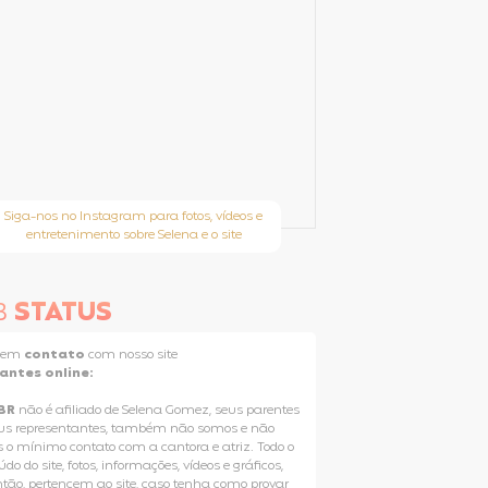
Siga-nos no Instagram para fotos, vídeos e
entretenimento sobre Selena e o site
B
STATUS
e em
contato
com nosso site
tantes online:
BR
não é afiliado de Selena Gomez, seus parentes
us representantes, também não somos e não
 o mínimo contato com a cantora e atriz. Todo o
do do site, fotos, informações, vídeos e gráficos,
ntão, pertencem ao site, caso tenha como provar