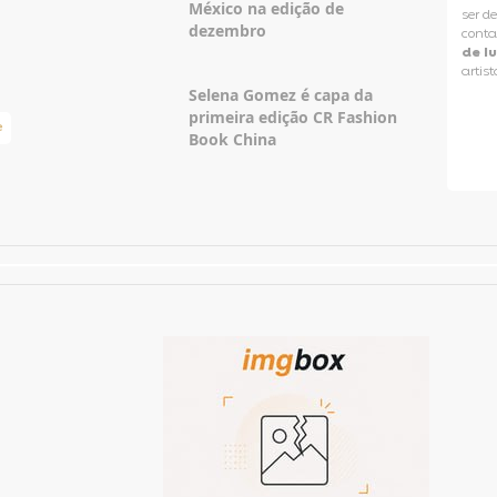
México na edição de
ser d
dezembro
conta
de l
artist
Selena Gomez é capa da
primeira edição CR Fashion
e
Taylor Swift Brasil
Book China