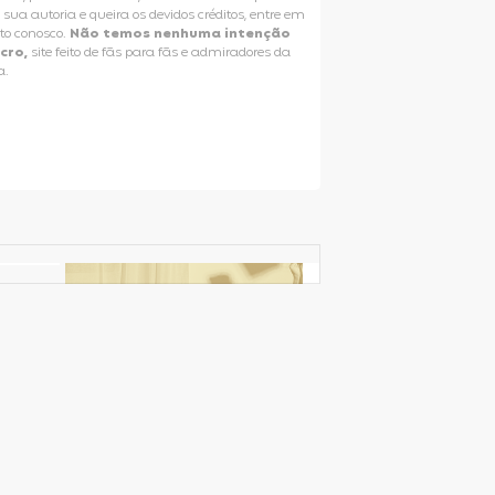
e sua autoria e queira os devidos créditos, entre em
to conosco.
Não temos nenhuma intenção
ucro,
site feito de fãs para fãs e admiradores da
a.
Selena Gomez Fans For Change