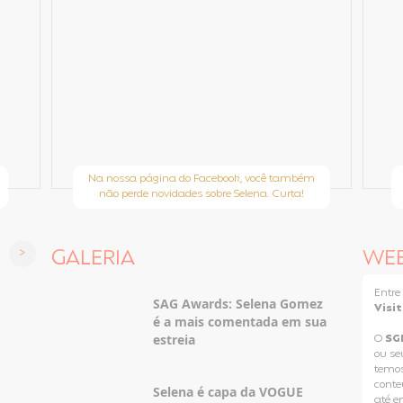
Na nossa página do Facebook, você também
não perde novidades sobre Selena. Curta!
GALERIA
WE
Entr
SAG Awards: Selena Gomez
Visi
é a mais comentada em sua
estreia
O
SG
ou se
temos
conteú
Selena é capa da VOGUE
até e