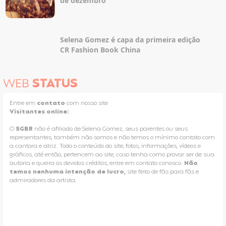
de dezembro
Selena Gomez é capa da primeira edição
CR Fashion Book China
WEB
STATUS
Entre em
contato
com nosso site
Visitantes online:
O
SGBR
não é afiliado de Selena Gomez, seus parentes ou seus
representantes, também não somos e não temos o mínimo contato com
a cantora e atriz. Todo o conteúdo do site, fotos, informações, vídeos e
gráficos, até então, pertencem ao site, caso tenha como provar ser de sua
autoria e queira os devidos créditos, entre em contato conosco.
Não
temos nenhuma intenção de lucro,
site feito de fãs para fãs e
admiradores da artista.