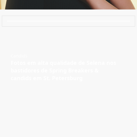
Candids
Fotos em alta qualidade de Selena nos
bastidores de Spring Breakers &
candids em St. Petersburg