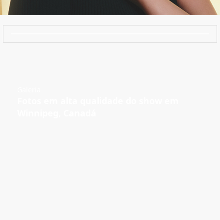
Galeria
Fotos em alta qualidade do show em
Winnipeg, Canadá