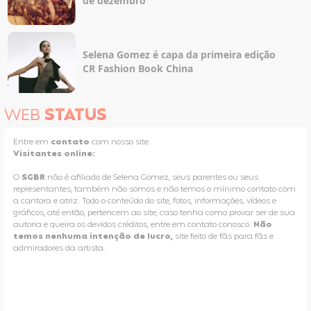
de dezembro
Selena Gomez é capa da primeira edição
CR Fashion Book China
WEB
STATUS
Entre em
contato
com nosso site
Visitantes online:
O
SGBR
não é afiliado de Selena Gomez, seus parentes ou seus
representantes, também não somos e não temos o mínimo contato com
a cantora e atriz. Todo o conteúdo do site, fotos, informações, vídeos e
gráficos, até então, pertencem ao site, caso tenha como provar ser de sua
autoria e queira os devidos créditos, entre em contato conosco.
Não
temos nenhuma intenção de lucro,
site feito de fãs para fãs e
admiradores da artista.