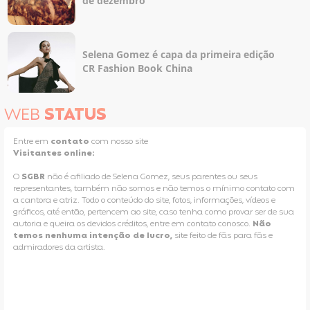
de dezembro
Selena Gomez é capa da primeira edição
CR Fashion Book China
WEB
STATUS
Entre em
contato
com nosso site
Visitantes online:
O
SGBR
não é afiliado de Selena Gomez, seus parentes ou seus
representantes, também não somos e não temos o mínimo contato com
a cantora e atriz. Todo o conteúdo do site, fotos, informações, vídeos e
gráficos, até então, pertencem ao site, caso tenha como provar ser de sua
autoria e queira os devidos créditos, entre em contato conosco.
Não
temos nenhuma intenção de lucro,
site feito de fãs para fãs e
admiradores da artista.